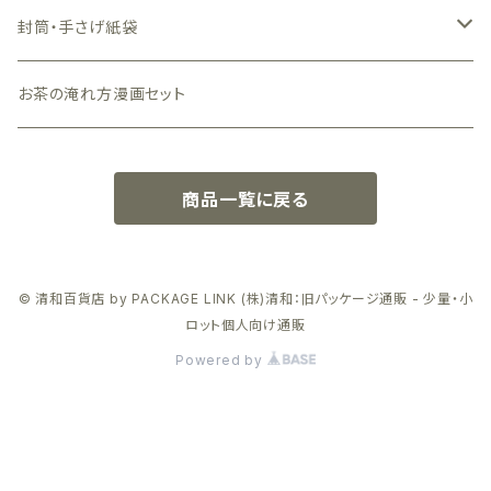
黒色
N式（フタと底が一体型）窓なし
封筒・手さげ紙袋
グレー色
小箱（手のひらサイズ）
封筒
お茶の淹れ方漫画セット
クラフト（茶色）
手さげ紙袋
ピンク色
商品一覧に戻る
© 清和百貨店 by PACKAGE LINK (株)清和：旧パッケージ通販 - 少量・小
ロット個人向け通販
Powered by