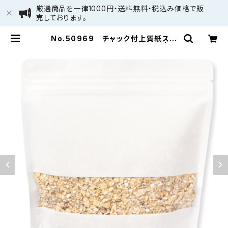
厳選商品を一律1000円・送料無料・税込み価格で販
売しております。
No.50969 チャック付上質紙スタ
ンド窓付 180×200mm 13枚 | 清
和百貨店 by PACKAGE LINK (株)
清和：旧パッケージ通販 - 少量・小ロ
ット個人向け通販