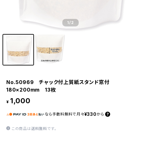
1
/2
No.50969 チャック付上質紙スタンド窓付
180×200mm 13枚
1,000
¥
¥330
なら
手数料無料で
月々
から
この商品は
送料無料
です。