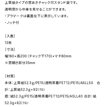
上質紙タイプの窓あきチャック付スタンド袋です。
透明窓から中身を見せることができます。
・プラマークは裏面左下に表示しています。
・ノッチ付
［入数］
13枚
［寸法］
幅180×高200（チャック下170)×マチ80mm
※窓開き部分35mm
［材質］
本体：上質紙52.3ｇ/PE15/透明蒸着PET12/PE15/ASLL50 合
計：上質紙52.3ｇ+92ﾐｸﾛﾝ
底：紙52.3ｇ/PE15/透明蒸着PET12/PE15/ASLL40 合計：紙
52.3g+82ﾐｸﾛﾝ