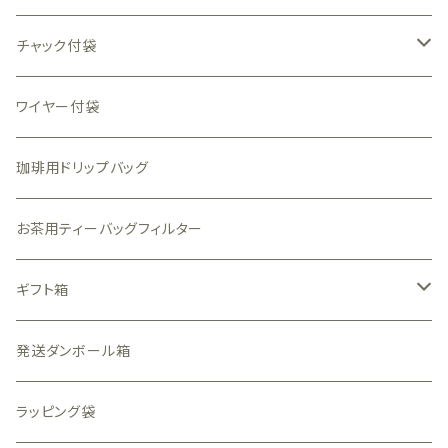
チャック付袋
透明（中身が見える）袋
ワイヤー付袋
全面透明素材
一部窓付袋
珈琲用ドリップバッグ
透かし柄素材
クラフト
アルミ・アルミ蒸着（中身が見えない）袋
お茶用ティーバッグフィルター
表のみ透明素材
和風
銀色
珈琲用ガス抜きバルブ付袋
ギフト箱
白色
金色
透明箱
発送ダンボール箱
白色
N式（フタと底が一体型）窓付
ラッピング袋