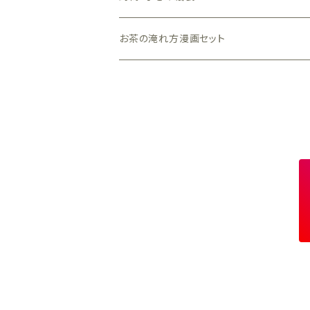
グレー色
小箱（手のひらサイズ）
封筒
お茶の淹れ方漫画セット
クラフト（茶色）
手さげ紙袋
ピンク色