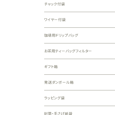
チャック付袋
透明（中身が見える）袋
ワイヤー付袋
全面透明素材
一部窓付袋
珈琲用ドリップバッグ
透かし柄素材
クラフト
アルミ・アルミ蒸着（中身が見えない）袋
お茶用ティーバッグフィルター
表のみ透明素材
和風
銀色
珈琲用ガス抜きバルブ付袋
ギフト箱
白色
金色
透明箱
発送ダンボール箱
白色
N式（フタと底が一体型）窓付
ラッピング袋
黒色
N式（フタと底が一体型）窓なし
封筒・手さげ紙袋