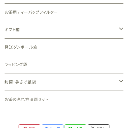
透かし柄素材
クラフト
アルミ・アルミ蒸着（中身が見えない）袋
お茶用ティーバッグフィルター
表のみ透明素材
和風
銀色
珈琲用ガス抜きバルブ付袋
ギフト箱
白色
金色
透明箱
発送ダンボール箱
白色
N式（フタと底が一体型）窓付
ラッピング袋
黒色
N式（フタと底が一体型）窓なし
封筒・手さげ紙袋
グレー色
小箱（手のひらサイズ）
封筒
お茶の淹れ方漫画セット
クラフト（茶色）
手さげ紙袋
ピンク色