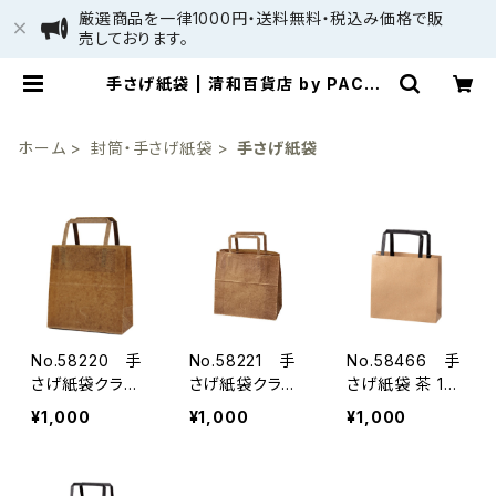
厳選商品を一律1000円・送料無料・税込み価格で販
売しております。
手さげ紙袋 | 清和百貨店 by PACKA
GE LINK (株)清和：旧パッケージ通
販 - 少量・小ロット個人向け通販
ホーム
封筒・手さげ紙袋
手さげ紙袋
No.58220 手
No.58221 手
No.58466 手
さげ紙袋クラフ
さげ紙袋クラフ
さげ紙袋 茶 18
トロウ引き180×
トロウ引き220×
0×60×170mm
¥1,000
¥1,000
¥1,000
100×190mm
120×210mm
10枚
7枚
6枚