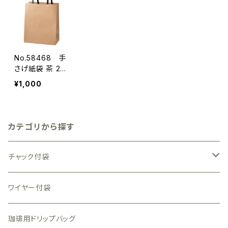
No.58468 手
さげ紙袋 茶 22
0×120×270mm
¥1,000
8枚
カテゴリから探す
チャック付袋
透明（中身が見える）袋
ワイヤー付袋
全面透明素材
一部窓付袋
珈琲用ドリップバッグ