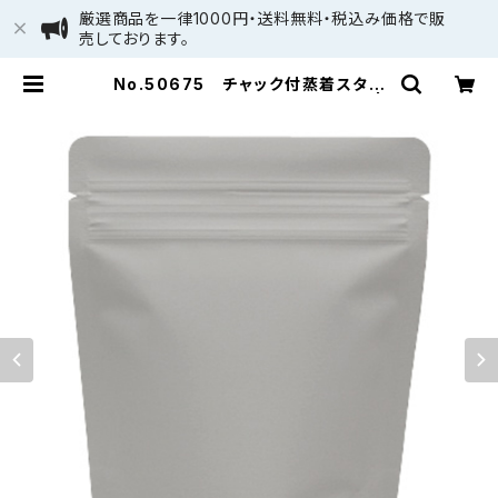
厳選商品を一律1000円・送料無料・税込み価格で販
売しております。
No.50675 チャック付蒸着スタン
ド袋 グレー120×150mm 13枚 |
清和百貨店 by PACKAGE LINK
(株)清和：旧パッケージ通販 - 少量・
小ロット個人向け通販