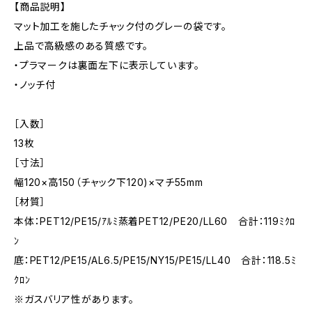
【商品説明】
マット加工を施したチャック付のグレーの袋です。
上品で高級感のある質感です。
・プラマークは裏面左下に表示しています。
・ノッチ付
［入数］
13枚
［寸法］
幅120×高150（チャック下120)×マチ55mm
［材質］
本体：PET12/PE15/ｱﾙﾐ蒸着PET12/PE20/LL60 合計：119ﾐｸﾛ
ﾝ
底：PET12/PE15/AL6.5/PE15/NY15/PE15/LL40 合計：118.5ﾐ
ｸﾛﾝ
※ガスバリア性があります。