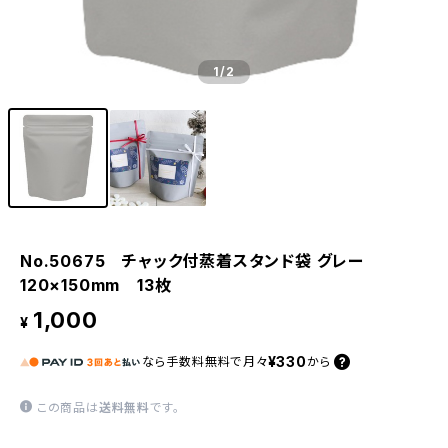
1
/2
No.50675 チャック付蒸着スタンド袋 グレー
120×150mm 13枚
1,000
¥
¥330
なら
手数料無料で
月々
から
この商品は
送料無料
です。