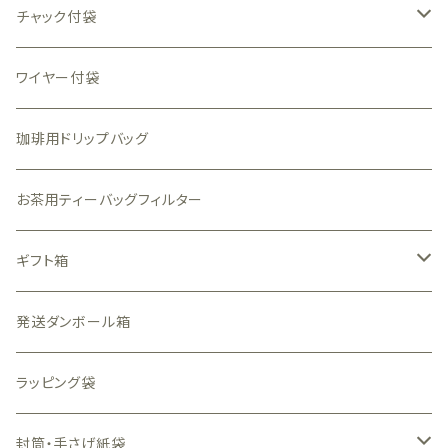
チャック付袋
透明（中身が見える）袋
ワイヤー付袋
全面透明素材
一部窓付袋
珈琲用ドリップバッグ
透かし柄素材
クラフト
アルミ・アルミ蒸着（中身が見えない）袋
お茶用ティーバッグフィルター
表のみ透明素材
和風
銀色
珈琲用ガス抜きバルブ付袋
ギフト箱
白色
金色
透明箱
発送ダンボール箱
白色
N式（フタと底が一体型）窓付
ラッピング袋
黒色
N式（フタと底が一体型）窓なし
封筒・手さげ紙袋