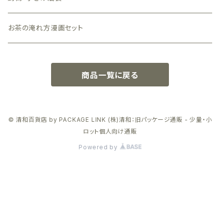
グレー色
小箱（手のひらサイズ）
封筒
お茶の淹れ方漫画セット
クラフト（茶色）
手さげ紙袋
ピンク色
商品一覧に戻る
© 清和百貨店 by PACKAGE LINK (株)清和：旧パッケージ通販 - 少量・小
ロット個人向け通販
Powered by