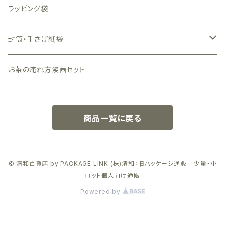
白色
N式（フタと底が一体型）窓付
ラッピング袋
黒色
N式（フタと底が一体型）窓なし
封筒・手さげ紙袋
グレー色
小箱（手のひらサイズ）
封筒
お茶の淹れ方漫画セット
クラフト（茶色）
手さげ紙袋
ピンク色
商品一覧に戻る
© 清和百貨店 by PACKAGE LINK (株)清和：旧パッケージ通販 - 少量・小
ロット個人向け通販
Powered by