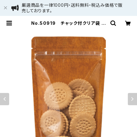
厳選商品を一律1000円・送料無料・税込み価格で販
売しております。
No.50919 チャック付クリア袋 ク
ラフト柄 120×200mm 13枚 | 清
和百貨店 by PACKAGE LINK (株)
清和：旧パッケージ通販 - 少量・小ロ
ット個人向け通販