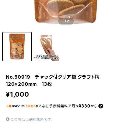
1
/2
No.50919 チャック付クリア袋 クラフト柄
120×200mm 13枚
¥1,000
¥330
なら
手数料無料で
月々
から
この商品は
送料無料
です。