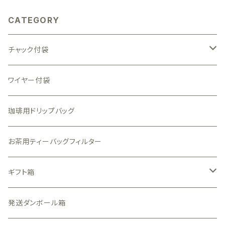
CATEGORY
チャック付袋
透明（中身が見える）袋
ワイヤー付袋
全面透明素材
一部窓付袋
珈琲用ドリップバッグ
透かし柄素材
クラフト
アルミ・アルミ蒸着（中身が見えない）袋
お茶用ティーバッグフィルター
表のみ透明素材
和風
銀色
珈琲用ガス抜きバルブ付袋
ギフト箱
白色
金色
透明箱
発送ダンボール箱