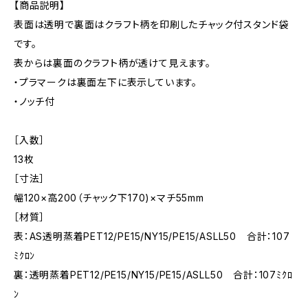
【商品説明】
表面は透明で裏面はクラフト柄を印刷したチャック付スタンド袋
です。
表からは裏面のクラフト柄が透けて見えます。
・プラマークは裏面左下に表示しています。
・ノッチ付
［入数］
13枚
［寸法］
幅120×高200（チャック下170)×マチ55mm
［材質］
表：AS透明蒸着PET12/PE15/NY15/PE15/ASLL50 合計：107
ﾐｸﾛﾝ
裏：透明蒸着PET12/PE15/NY15/PE15/ASLL50 合計：107ﾐｸﾛ
ﾝ